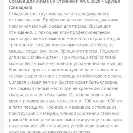
Скамья Для Жима Со Стойками WCG 2020 + Брусья
(Складная)
Складная конструкция, идеальна для домашнего
использования. Профессиональная скамья для жима,
наклонная скамья, скамья для пресса, брусья для
отжимания. С помощью этой профессиональной
скамьи для жима возможно множество вариантов для
тренировки, создающих оптимальную нагрузку на
мышцы груди, рук, плеч, брюшного пресса. Подходит
для всех силовых штанг . При помощи этой силовой
скамьи вы сможете выполнять упражнения на мышцы
брюшного пресса, поднимая туловище из положения
«лежа» закрепив ноги с помощью нейлонового ремня.
Силовая скамья легко и быстро может быть сложена,
тем самым экономя место при ее хранении. Силовая
скамья, оснащена брусьями. Основная подставка
может регулироваться по высоте от 800 мм до 1000 мм
в пяти позициях. Прочное и массивное исполнение
Конструкция с четырехугольной усиленной стальной
рамой Черные резиновые амортизирующие накладки
на основании, обеспечивают устойчивое положение
даже на неровных или скользких полах.