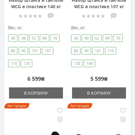
Набор штанга и гантели
Набор штанга и гантели
WCG в пластике 140 кг
WCG в пластике 107 кг
0
0
Вес, кг:
Вес, кг:
36
40
52
60
70
36
40
52
60
70
80
90
101
107
80
90
101
110
110
120
120
140
6 599₴
5 599₴
В КОРЗИНУ
В КОРЗИНУ
Хит продаж
Хит продаж