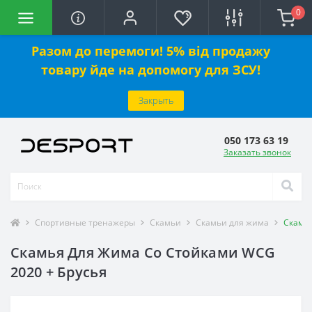
0
Разом до перемоги! 5% від продажу
товару йде на допомогу для ЗСУ!
Закрыть
050 173 63 19
Заказать звонок
Спортивные тренажеры
Скамьи
Скамьи для жима
Скамья
Скамья Для Жима Со Стойками WCG
2020 + Брусья