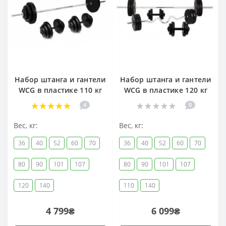
Набор штанга и гантели
Набор штанга и гантели
WCG в пластике 110 кг
WCG в пластике 120 кг
4
0
Вес, кг:
Вес, кг:
36
40
52
60
70
36
40
52
60
70
80
90
101
107
80
90
101
107
120
140
110
140
4 799₴
6 099₴