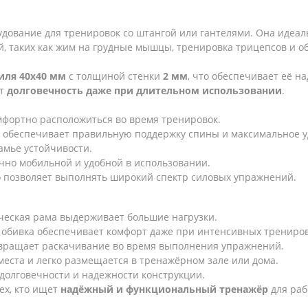
удование для тренировок со штангой или гантелями. Она идеал
ий, таких как жим на грудные мышцы, тренировка трицепсов и
иля 40х40 мм
с толщиной стенки
2 мм
, что обеспечивает её н
ют
долговечность даже при длительном использовании
.
омфортно расположиться во время тренировок.
то обеспечивает правильную поддержку спины и максимальное у
камье устойчивости.
точно мобильной и удобной в использовании.
то позволяет выполнять широкий спектр силовых упражнений.
ческая рама выдерживает большие нагрузки.
 обивка обеспечивает комфорт даже при интенсивных трениров
вращает раскачивание во время выполнения упражнений.
еста и легко размещается в тренажёрном зале или дома.
 долговечности и надежности конструкции.
ех, кто ищет
надёжный и функциональный тренажёр
для раб