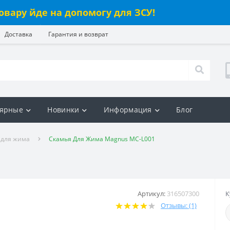
овару йде на допомогу для ЗСУ!
Доставка
Гарантия и возврат
ярные
Новинки
Информация
Блог
 для жима
Скамья Для Жима Magnus MC-L001
Артикул:
316507300
К
Отзывы: (1)