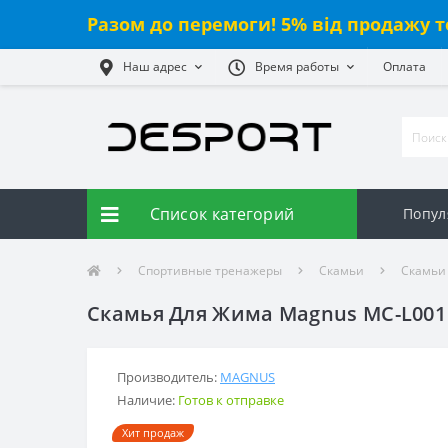
Разом до перемоги! 5% від продажу т
Наш адрес
Время работы
Оплата
Список категорий
Попул
Спортивные тренажеры
Скамьи
Скамьи
Скамья Для Жима Magnus MC-L001
Производитель:
MAGNUS
Наличие:
Готов к отправке
Хит продаж