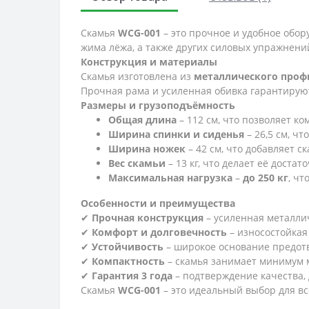
Скамья
WCG-001
– это прочное и удобное обор
жима лёжа, а также других силовых упражнен
Конструкция и материалы
Скамья изготовлена из
металлического проф
Прочная рама и усиленная обивка гарантиру
Размеры и грузоподъёмность
Общая длина
– 112 см, что позволяет к
Ширина спинки и сиденья
– 26,5 см, ч
Ширина ножек
– 42 см, что добавляет с
Вес скамьи
– 13 кг, что делает её доста
Максимальная нагрузка
–
до 250 кг
, ч
Особенности и преимущества
✔
Прочная конструкция
– усиленная металли
✔
Комфорт и долговечность
– износостойкая
✔
Устойчивость
– широкое основание предот
✔
Компактность
– скамья занимает минимум м
✔
Гарантия 3 года
– подтверждение качества,
Скамья
WCG-001
– это идеальный выбор для вс