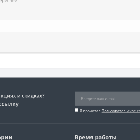
ереснее
акциях и скидках?
ссылку
Я прочитал
Пользовательское 
ории
Время работы