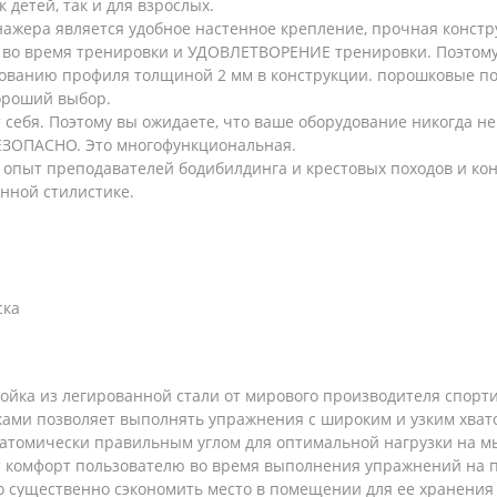
 детей, так и для взрослых.
жера является удобное настенное крепление, прочная констру
о время тренировки и УДОВЛЕТВОРЕНИЕ тренировки. Поэтому 
зованию профиля толщиной 2 мм в конструкции. порошковые по
ороший выбор.
т себя. Поэтому вы ожидаете, что ваше оборудование никогда не
БЕЗОПАСНО. Это многофункциональная.
и опыт преподавателей бодибилдинга и крестовых походов и ко
енной стилистике.
ска
ойка из легированной стали от мирового производителя спорт
тками позволяет выполнять упражнения с широким и узким хват
натомически правильным углом для оптимальной нагрузки на 
т комфорт пользователю во время выполнения упражнений на 
о существенно сэкономить место в помещении для ее хранения