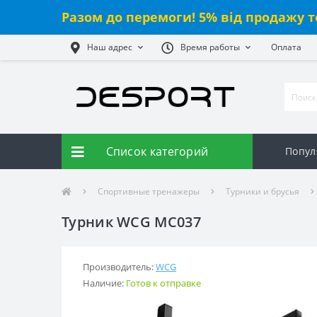
Разом до перемоги! 5% від продажу т
Наш адрес
Время работы
Оплата
Список категорий
Попул
Спортивные тренажеры
Турники и брусья
Турник WCG MC037
Производитель:
WCG
Наличие:
Готов к отправке