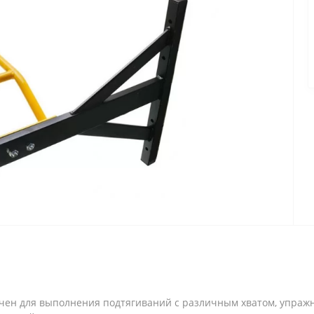
ен для выполнения подтягиваний с различным хватом, упражне