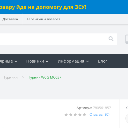
овару йде на допомогу для ЗСУ!
Доставка
Гарантия и возврат
ярные
Новинки
Информация
Блог
Турники
Турник WCG MC037
Артикул:
780561857
К
Отзывы: (0)