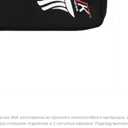
ичка VNK изготовлена из прочного износостойкого материала. 
дно сплошное отделение и 2 сетчатых кармана. Подклад выполн