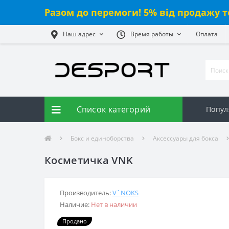
Разом до перемоги! 5% від продажу т
Наш адрес
Время работы
Оплата
Список категорий
Попул
Бокс и единоборства
Аксессуары для бокса
Косметичка VNK
Производитель:
V`NOKS
Наличие:
Нет в наличии
Продано