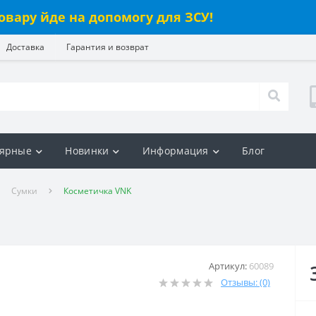
овару йде на допомогу для ЗСУ!
Доставка
Гарантия и возврат
ярные
Новинки
Информация
Блог
Сумки
Косметичка VNK
Артикул:
60089
Отзывы: (0)