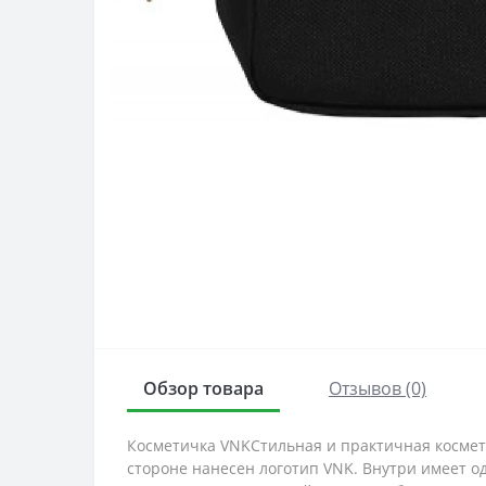
Обзор товара
Отзывов (0)
Косметичка VNKСтильная и практичная космет
стороне нанесен логотип VNK. Внутри имеет о