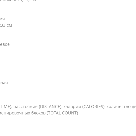
ния
х33 см
невое
тная
TIME), расстояние (DISTANCE), калории (CALORIES), количество
ренировочных блоков (TOTAL COUNT)