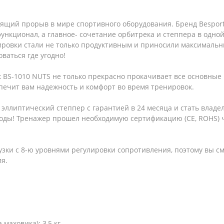
оящий прорыв в мире спортивного оборудования. Бренд Bespor
функционал, а главное- сочетание орбитрека и степпера в одно
ировки стали не только продуктивным и приносили максимальны
ваться где угодно!
 BS-1010 NUTS не только прекрасно прокачивает все основные 
ечит вам надежность и комфорт во время тренировок.
 эллиптический степпер с гарантией в 24 месяца и стать влад
годы! Тренажер прошел необходимую сертификацию (CE, ROHS) ч
зки с 8-ю уровнями регулировки сопротивления, поэтому вы с
я.
маховика): 3,5 кг