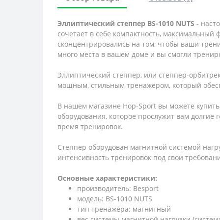
Эллиптический степпер BS-1010 NUTS
- наст
сочетает в себе компактность, максимальный 
сконцентрировались на том, чтобы ваши трен
много места в вашем доме и вы смогли трениро
Эллиптический степпер, или степпер-орбитрек
мощным, стильным тренажером, который обесп
В нашем магазине Hop-Sport вы можете купить
оборудования, которое прослужит вам долгие 
время тренировок.
Степпер оборудован магнитной системой нагру
интенсивность тренировок под свои требовани
Основные характеристики:
производитель: Besport
модель: BS-1010 NUTS
тип тренажера: магнитный
вес системы магнитной нагрузки (система 