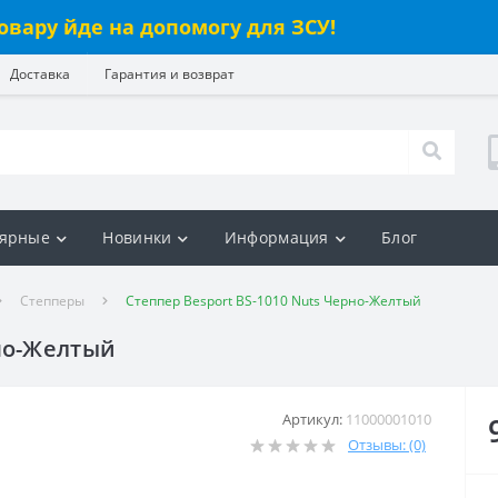
овару йде на допомогу для ЗСУ!
Доставка
Гарантия и возврат
ярные
Новинки
Информация
Блог
Степперы
Степпер Besport BS-1010 Nuts Черно-Желтый
рно-Желтый
Артикул:
11000001010
Отзывы: (0)