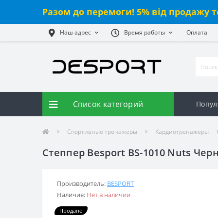
Разом до перемоги! 5% від продажу т
Наш адрес
Время работы
Оплата
Список категорий
Попул
Спортивные тренажеры
Кардиотренажеры
Степпер Besport BS-1010 Nuts Че
Производитель:
BESPORT
Наличие:
Нет в наличии
Продано