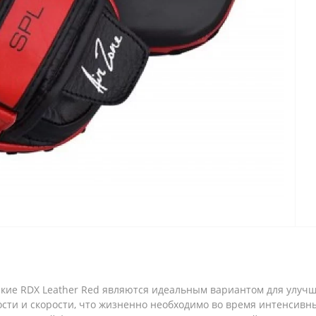
ские RDX Leather Red являются идеальным вариантом для улуч
ности и скорости, что жизненно необходимо во время интенсив