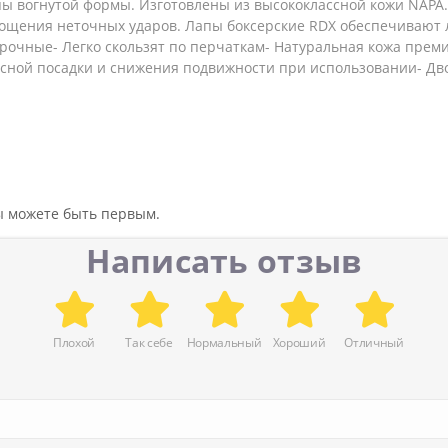
апы вогнутой формы. Изготовлены из высококлассной кожи NAPA
ощения неточных ударов. Лапы боксерские RDX обеспечивают 
прочные- Легко скользят по перчаткам- Натуральная кожа прем
асной посадки и снижения подвижности при использовании- Д
вы можете быть первым.
Написать отзыв
Плохой
Так себе
Нормальный
Хороший
Отличный