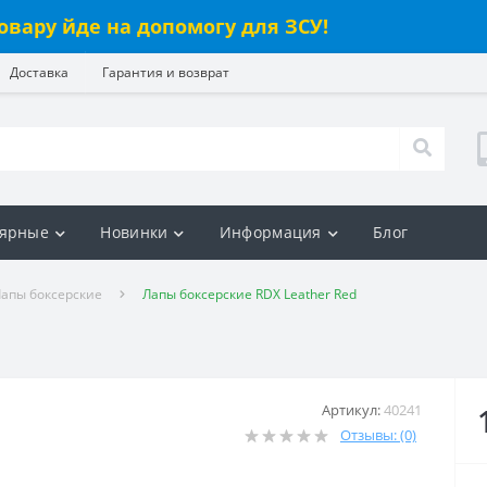
овару йде на допомогу для ЗСУ!
Доставка
Гарантия и возврат
ярные
Новинки
Информация
Блог
апы боксерские
Лапы боксерские RDX Leather Red
Артикул:
40241
Отзывы: (0)