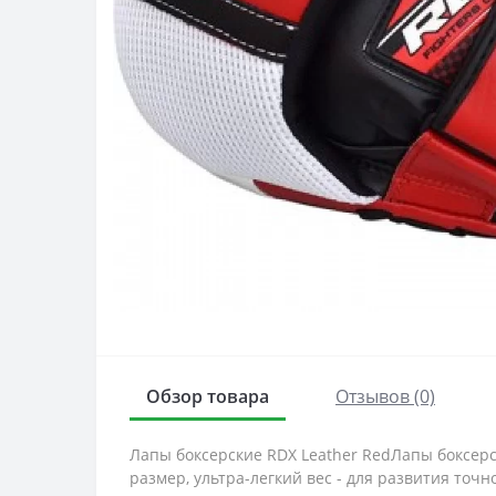
Обзор товара
Отзывов (0)
Лапы боксерские RDX Leather RedЛапы боксер
размер, ультра-легкий вес - для развития точ