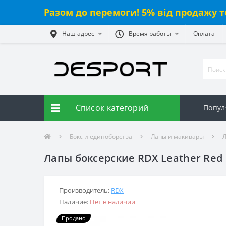
Разом до перемоги! 5% від продажу т
Наш адрес
Время работы
Оплата
Список категорий
Попул
Бокс и единоборства
Лапы и макивары
Л
Лапы боксерские RDX Leather Red
Производитель:
RDX
Наличие:
Нет в наличии
Продано