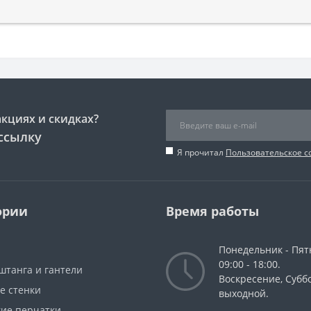
акциях и скидках?
ссылку
Я прочитал
Пользовательское 
ории
Время работы
Понедельник - Пят
09:00 - 18:00.
штанга и гантели
Воскресение, Суббо
е стенки
выходной.
кие перчатки