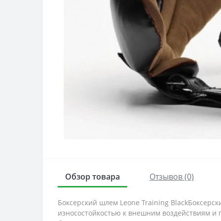
Обзор товара
Отзывов (0)
Боксерский шлем Leone Training BlackБоксерс
износостойкостью к внешним воздействиям и 