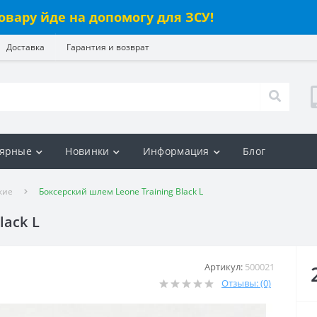
овару йде на допомогу для ЗСУ!
Доставка
Гарантия и возврат
ярные
Новинки
Информация
Блог
кие
Боксерский шлем Leone Training Black L
lack L
Артикул:
500021
Отзывы: (0)