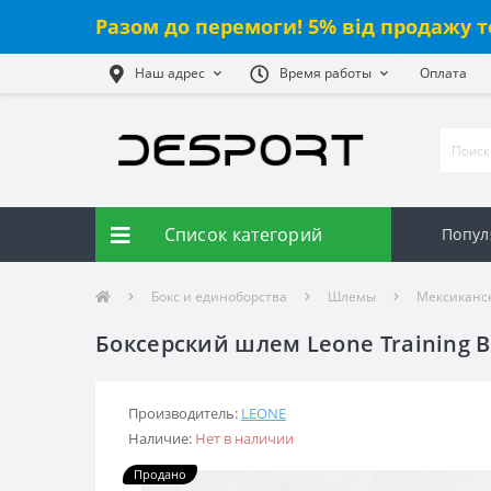
Разом до перемоги! 5% від продажу т
Наш адрес
Время работы
Оплата
Список категорий
Попул
Бокс и единоборства
Шлемы
Мексиканс
Боксерский шлем Leone Training B
Производитель:
LEONE
Наличие:
Нет в наличии
Продано