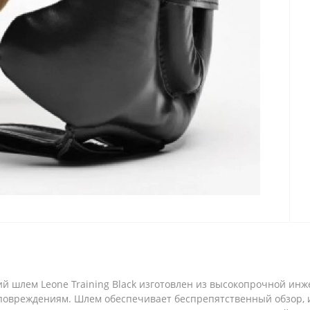
кий шлем Leone Training Black изготовлен из высокопрочной и
повреждениям. Шлем обеспечивает беспрепятственный обзор, 