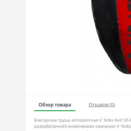
Обзор товара
Отзывов (0)
Боксерская груша апперкотная V`Noks Red 50-6
разработанного инженерами компании V`Noks (