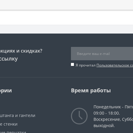
акциях и скидках?
ссылку
Я прочитал
Пользовательское 
ории
Время работы
Понедельник - Пят
09:00 - 18:00.
штанга и гантели
Воскресение, Суббо
е стенки
выходной.
кие перчатки