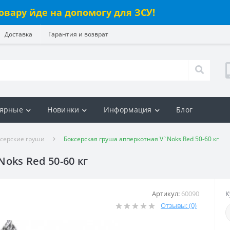
овару йде на допомогу для ЗСУ!
Доставка
Гарантия и возврат
ярные
Новинки
Информация
Блог
ксерские груши
Боксерская груша апперкотная V`Noks Red 50-60 кг
oks Red 50-60 кг
Артикул:
60090
К
Отзывы: (0)