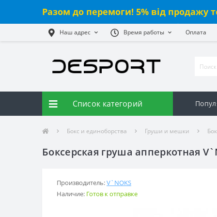
Разом до перемоги! 5% від продажу т
Наш адрес
Время работы
Оплата
Список категорий
Попул
Бокс и единоборства
Груши и мешки
Бо
Боксерская груша апперкотная V`N
Производитель:
V`NOKS
Наличие:
Готов к отправке