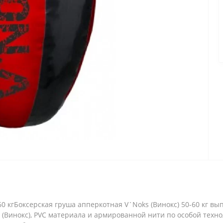
0 кгБоксерская груша апперкотная V`Noks (Винокс) 50-60 кг в
Винокс), PVC материала и армированной нити по особой техно