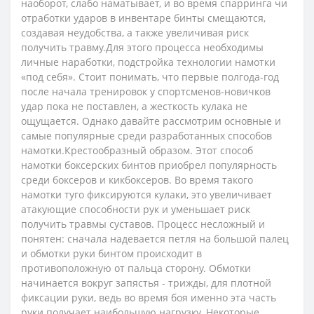
наоборот, слабо наматывает, и во время спарринга чи
отработки ударов в инвентаре бинты смещаются,
создавая неудобства, а также увеличивая риск
получить травму.Для этого процесса необходимы
личные наработки, подстройка технологии намотки
«под себя». Стоит понимать, что первые полгода-год
после начала тренировок у спортсменов-новичков
удар пока не поставлен, а жесткость кулака не
ощущается. Однако давайте рассмотрим основные и
самые популярные среди разработанных способов
намотки.Крестообразный образом. Этот способ
намотки боксерских бинтов приобрел популярность
среди боксеров и кикбоксеров. Во время такого
намотки туго фиксируются кулаки, это увеличивает
атакующие способности рук и уменьшает риск
получить травмы суставов. Процесс несложный и
понятен: сначала надевается петля на большой палец
и обмотки руки бинтом происходит в
противоположную от пальца сторону. Обмотки
начинается вокруг запястья - трижды, для плотной
фиксации руки, ведь во время боя именно эта часть
руки получает наибольшую нагрузку. Некоторые