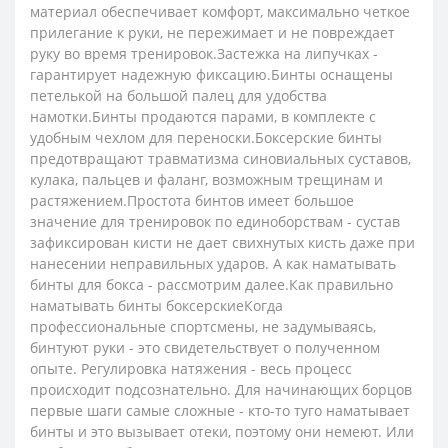
материал обеспечивает комфорт, максимально четкое
прилегание к руки, не пережимает и не повреждает
руку во время тренировок.Застежка на липучках -
гарантирует надежную фиксацию.Бинты оснащены
петелькой на большой палец для удобства
намотки.Бинты продаются парами, в комплекте с
удобным чехлом для переноски.Боксерские бинты
предотвращают травматизма синовиальных суставов,
кулака, пальцев и фаланг, возможным трещинам и
растяжением.Простота бинтов имеет большое
значение для тренировок по единоборствам - сустав
зафиксирован кисти не дает свихнутых кисть даже при
нанесении неправильных ударов. А как наматывать
бинты для бокса - рассмотрим далее.Как правильно
наматывать бинты боксерскиеКогда
профессиональные спортсмены, не задумываясь,
бинтуют руки - это свидетельствует о полученном
опыте. Регулировка натяжения - весь процесс
происходит подсознательно. Для начинающих борцов
первые шаги самые сложные - кто-то туго наматывает
бинты и это вызывает отеки, поэтому они немеют. Или