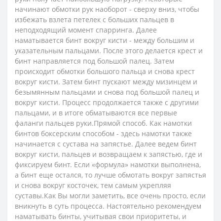
начинают обмотки рук наоборот - сверху вниз, чтобы
избежать взлета петелек с больших пальцев в
неподходящий момент спарринга. Далее
наматывается бинт вокруг кисти - между большим и
указательным пальцами. После этого делается крест и
бинт направляется под большой палец. Затем
происходит обмотки большого пальца и снова крест
вокруг кисти. Затем бинт пускают между мизинцем и
безымянным пальцами и снова под большой палец и
вокруг кисти. Процесс продолжается также с другими
пальцами, и в итоге обматываются все первые
фаланги пальцев руки.Прямой способ. Как намотки
бинтов боксерским способом - здесь намотки также
начинается с сустава на запястье. Далее ведем бинт
вокруг кисти, пальцев и возвращаем к запястью, где и
фиксируем бинт. Если «формула» намотки выполнена,
а бинт еще остался, то лучше обмотать вокруг запястья
и снова вокруг косточек, тем самым укрепляя
суставы.Как Вы могли заметить, все очень просто, если
вникнуть в суть процесса. Настоятельно рекомендуем
наматывать бинты, учитывая свои приоритеты, и