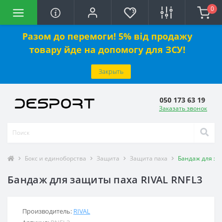
0
Разом до перемоги! 5% від продажу
товару йде на допомогу для ЗСУ!
Закрыть
050 173 63 19
Заказать звонок
Бокс и единоборства
Защита
Защита паха
Бандаж для за
Бандаж для защиты паха RIVAL RNFL3
Производитель:
RIVAL