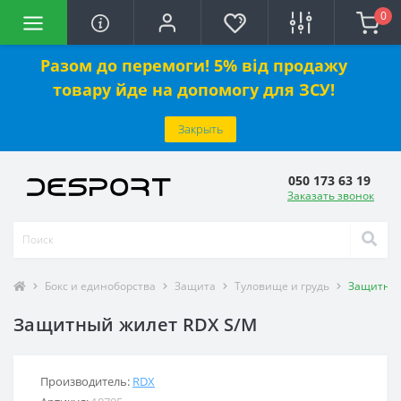
0
Разом до перемоги! 5% від продажу
товару йде на допомогу для ЗСУ!
Закрыть
050 173 63 19
Заказать звонок
Бокс и единоборства
Защита
Туловище и грудь
Защитный
Защитный жилет RDX S/M
Производитель:
RDX