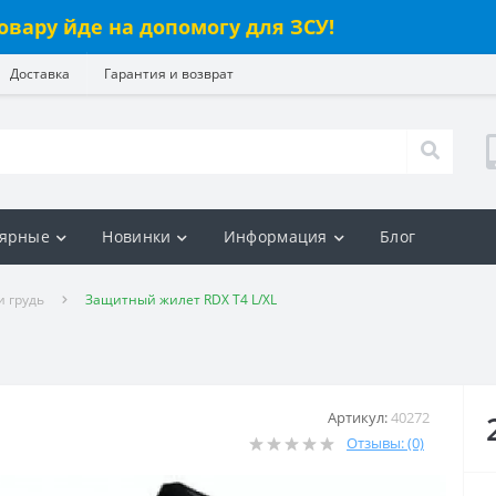
овару йде на допомогу для ЗСУ!
Доставка
Гарантия и возврат
ярные
Новинки
Информация
Блог
и грудь
Защитный жилет RDX T4 L/XL
Артикул:
40272
Отзывы: (0)