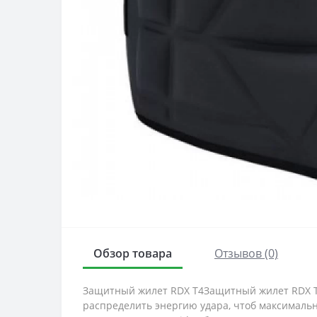
Обзор товара
Отзывов (0)
Защитный жилет RDX T4Защитный жилет RDX T4
распределить энергию удара, чтоб максималь