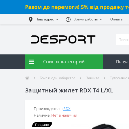
Разом до перемоги! 5% від продажу т
Наш адрес
Время работы
Оплата
Список категорий
Попул
Бокс и единоборства
Защита
Туловище 
Защитный жилет RDX T4 L/XL
Производитель:
RDX
Наличие:
Нет в наличии
Продано