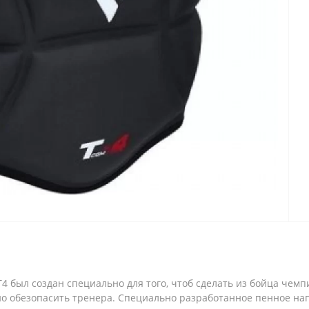
 был создан специально для того, чтоб сделать из бойца чемп
но обезопасить тренера. Специально разработанное пенное на