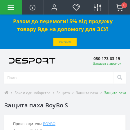
0
Разом до перемоги! 5% від продажу
товару йде на допомогу для ЗСУ!
Закрыть
050 173 63 19
Заказать звонок
Бокс и единоборства
Защита
Защита паха
Защита паха B
Защита паха BoyBo S
Производитель:
BOYBO