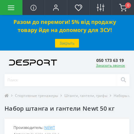
0
Разом до перемоги! 5% від продажу
товару йде на допомогу для ЗСУ!
Закрыть
050 173 63 19
Заказать звонок
Спортивные тренажеры
Штанги, гантели, грифы
Наборы шта
Набор штанга и гантели Newt 50 кг
Производитель:
NEWT