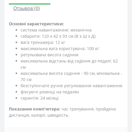
Отзывов (0)
Основні характеристики:
система навантаження: механічна
габарити: 120 х 42 х 93 см (В х Ш х Д)
вага тренажера: 12 кг
максимальна вага користувача: 100 кг
регульована висота сидіння
максимальна відстань від сидіння до педалі: 62
см
максимальна висота сидіння - 90 см, мінімальна -
70 см
безступінчате ручне регулювання навантаження
фіксуючі ремінці на педалях
гарантія: 24 місяці
Показання комп'ютера:
час тренування, пройдена
дистанція, калорії, швидкість.