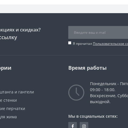
акциях и скидках?
ссылку
Я прочитал
Пользовательское 
ории
Время работы
Понедельник - Пят
09:00 - 18:00.
штанга и гантели
Воскресение, Суббо
е стенки
выходной.
кие перчатки
Мы в социальных сетях:
для жима