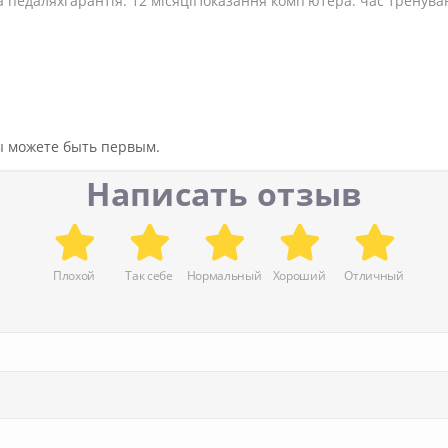
педаляхгарантія: 12 місяціПоказання комп'ютера: час тренуванн
вы можете быть первым.
Написать отзыв
Плохой
Так себе
Нормальный
Хороший
Отличный