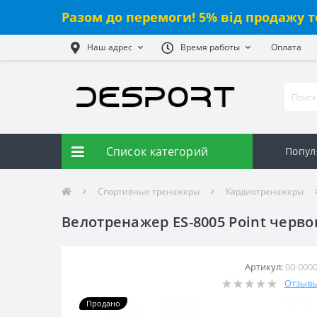
Разом до перемоги! 5% від продажу т
Наш адрес
Время работы
Оплата
Список категорий
Попул
Спортивные тренажеры
Кардиотренажеры
Велотренажер ES-8005 Point черв
Артикул:
00-000
Отзывы:
Продано