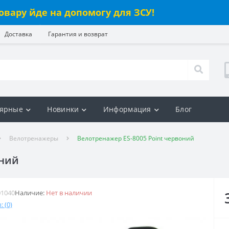
овару йде на допомогу для ЗСУ!
Доставка
Гарантия и возврат
ярные
Новинки
Информация
Блог
Велотренажеры
Велотренажер ES-8005 Point червоний
оний
01040
Наличие:
Нет в наличии
 (0)