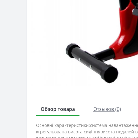
Обзор товара
Отзывов (0)
Основні характеристики:система навантаження: 
кгрегульована висота сидіннявисота педалей ві