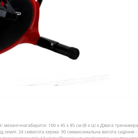
механічнагабарити: 100 х 45 х 85 см (В х Ш х Д)вага тренажера
д землі: 24 смвисота керма: 90 сммаксимальна висота сидіння - 