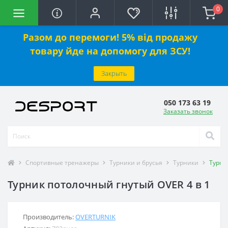
0
Разом до перемоги! 5% від продажу
товару йде на допомогу для ЗСУ!
Закрыть
050 173 63 19
Заказать звонок
Спортивные тренажеры
Турники и брусья
Турники
Турни
Турник потолочный гнутый OVER 4 в 1
Производитель:
OVERTURNIK