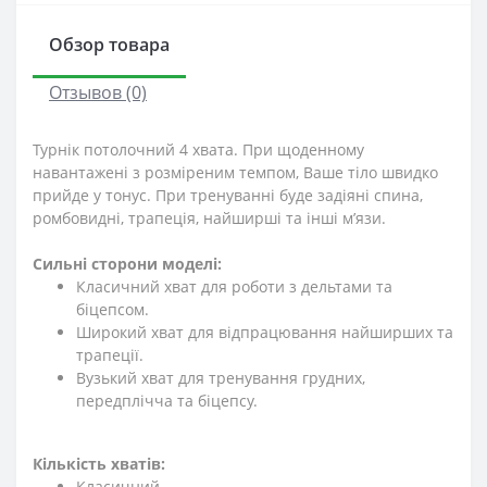
Обзор товара
Отзывов (0)
Турнік потолочний 4 хвата. При щоденному
навантажені з розміреним темпом, Ваше тіло швидко
прийде у тонус. При тренуванні буде задіяні спина,
ромбовидні, трапеція, найширші та інші м’язи.
Сильні сторони моделі:
Класичний хват для роботи з дельтами та
біцепсом.
Широкий хват для відпрацювання найширших та
трапеції.
Вузький хват для тренування грудних,
передплічча та біцепсу.
Кількість хватів:
Класичний