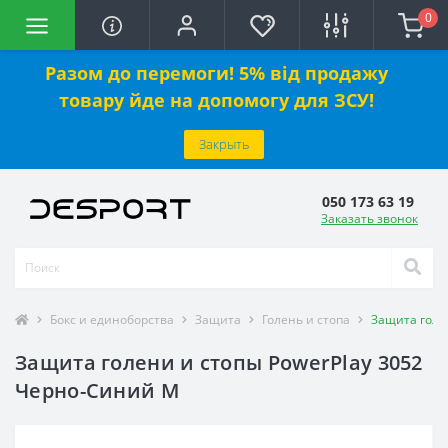
0
Разом до перемоги! 5% від продажу
товару йде на допомогу для ЗСУ!
Закрыть
050 173 63 19
Заказать звонок
Бокс и единоборства
Защита
Голень и стопа
Защита голе
Защита голени и стопы PowerPlay 3052
Черно-Синий M