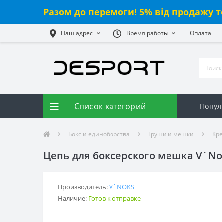
Разом до перемоги! 5% від продажу т
Наш адрес
Время работы
Оплата
Список категорий
Попул
Бокс и единоборства
Груши и мешки
Кр
Цепь для боксерского мешка V`No
Производитель:
V`NOKS
Наличие:
Готов к отправке