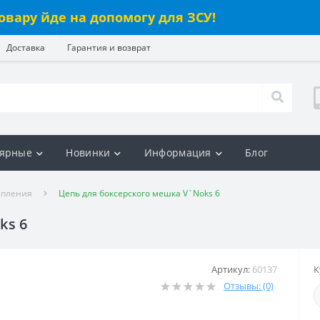
овару йде на допомогу для ЗСУ!
Доставка
Гарантия и возврат
ярные
Новинки
Информация
Блог
епления
Цепь для боксерского мешка V`Noks 6
ks 6
Артикул:
60137
К
Отзывы: (0)