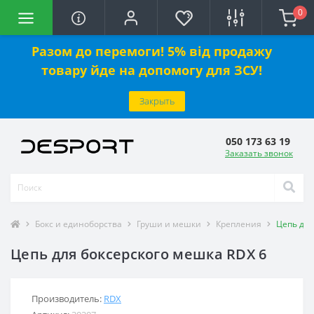
0
Разом до перемоги! 5% від продажу
товару йде на допомогу для ЗСУ!
Закрыть
050 173 63 19
Заказать звонок
Бокс и единоборства
Груши и мешки
Крепления
Цепь для
Цепь для боксерского мешка RDX 6
Производитель:
RDX