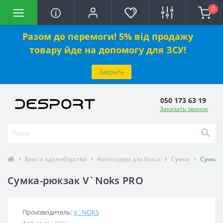
0
Разом до перемоги! 5% від продажу
товару йде на допомогу для ЗСУ!
Закрыть
050 173 63 19
Заказать звонок
Бокс и единоборства
Аксессуары для бокса
Сумки
Сумка-
Сумка-рюкзак V`Noks PRO
Производитель:
V`NOKS