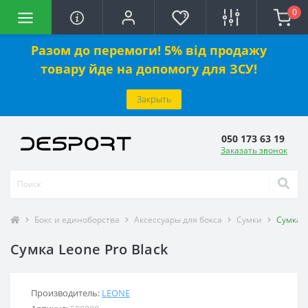
0
Разом до перемоги! 5% від продажу
товару йде на допомогу для ЗСУ!
Закрыть
050 173 63 19
Заказать звонок
Бокс и единоборства
Аксессуары для бокса
Сумки
Сумка L
Сумка Leone Pro Black
Производитель:
LEONE