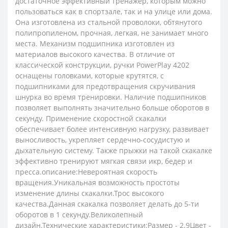
достаточное эффективный тренажер, которым можно
пользоваться как в спортзале, так и на улице или дома.
Она изготовлена ​​из стальной проволоки, обтянутого
полипропиленом, прочная, легкая, не занимает много
места. Механизм подшипника изготовлен из
материалов высокого качества. В отличие от
классической конструкции, ручки PowerPlay 4202
оснащены головками, которые крутятся, с
подшипниками для предотвращения скручивания
шнурка во время тренировки. Наличие подшипников
позволяет выполнять значительно больше оборотов в
секунду. Применение скоростной скакалки
обеспечивает более интенсивную нагрузку, развивает
выносливость, укрепляет сердечно-сосудистую и
дыхательную систему. Также прыжки на такой скакалке
эффективно тренируют мягкая связи икр, бедер и
пресса.описание:Невероятная скорость
вращения.Уникальная возможность простоты
изменение длины скакалки.Трос высокого
качества.Данная скакалка позволяет делать до 5-ти
оборотов в 1 секунду.Великолепный
дизайн.Технические характеристики:Размер - 2.9Цвет -