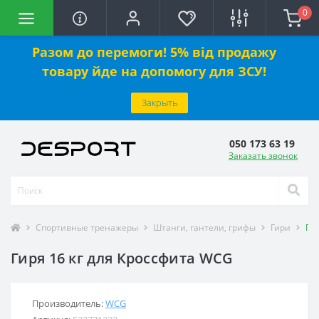
0
Разом до перемоги! 5% від продажу
товару йде на допомогу для ЗСУ!
Закрыть
050 173 63 19
Заказать звонок
Спортивные тренажеры
Штанги, гантели, грифы
Гири
Ги
Гиря 16 кг для Кроссфита WCG
Производитель:
WCG