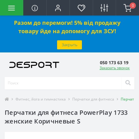
0
Разом до перемоги! 5% від продажу
товару йде на допомогу для ЗСУ!
Закрыть
050 173 63 19
Заказать звонок
Фитнес, йога и гимнастика
Перчатки для фитнеса
Перчатки
Перчатки для фитнеса PowerPlay 1733
женские Коричневые S