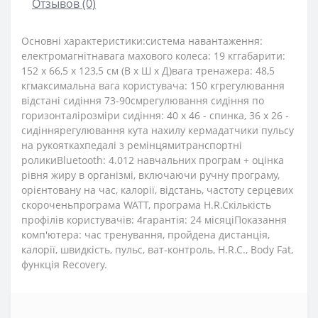
Отзывов (0)
Основні характеристики:система навантаження:
електромагнітнавага махового колеса: 19 кггабарити:
152 х 66,5 х 123,5 см (В х Ш х Д)вага тренажера: 48,5
кгмаксимальна вага користувача: 150 кгрегулювання
відстані сидіння 73-90смрегулювання сидіння по
горизонталірозміри сидіння: 40 x 46 - спинка, 36 x 26 -
сидіннярегулювання кута нахилу кермадатчики пульсу
на рукояткахпедалі з ремінцямитранспортні
роликиBluetooth: 4.012 навчальних програм + оцінка
рівня жиру в організмі, включаючи ручну програму,
орієнтовану на час, калорії, відстань, частоту серцевих
скороченьпрограма WATT, програма H.R.Cкількість
профілів користувачів: 4гарантія: 24 місяціПоказання
комп'ютера: час тренування, пройдена дистанція,
калорії, швидкість, пульс, ват-контроль, H.R.C., Body Fat,
функція Recovery.