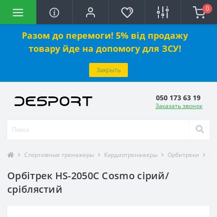
0
Разом до перемоги! 5% від продажу
товару йде на допомогу для ЗСУ!
Закрыть
050 173 63 19
Заказать звонок
Спортивные тренажеры
Кардиотренажеры
Орбитреки
Ор
Орбітрек HS-2050C Cosmo сірий/
сріблястий