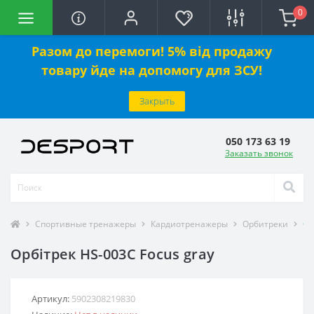
0
Разом до перемоги! 5% від продажу
товару йде на допомогу для ЗСУ!
Закрыть
050 173 63 19
Заказать звонок
Спортивные тренажеры
Кардиотренажеры
Орбитреки
Ор
Орбітрек HS-003C Focus gray
Артикул:
5902308219830