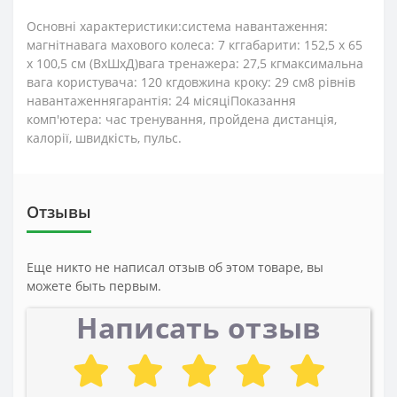
Основні характеристики:система навантаження:
магнітнавага махового колеса: 7 кггабарити: 152,5 х 65
х 100,5 см (ВхШхД)вага тренажера: 27,5 кгмаксимальна
вага користувача: 120 кгдовжина кроку: 29 см8 рівнів
навантаженнягарантія: 24 місяціПоказання
комп'ютера: час тренування, пройдена дистанція,
калорії, швидкість, пульс.
Отзывы
Еще никто не написал отзыв об этом товаре, вы
можете быть первым.
Написать отзыв