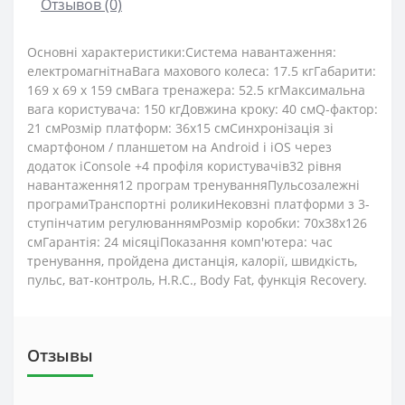
Отзывов (0)
Основні характеристики:Система навантаження:
електромагнітнаВага махового колеса: 17.5 кгГабарити:
169 х 69 х 159 смВага тренажера: 52.5 кгМаксимальна
вага користувача: 150 кгДовжина кроку: 40 смQ-фактор:
21 смРозмір платформ: 36х15 смСинхронізація зі
смартфоном / планшетом на Android і iOS через
додаток iConsole +4 профіля користувачів32 рівня
навантаження12 програм тренуванняПульсозалежні
програмиТранспортні роликиНековзні платформи з 3-
ступінчатим регулюваннямРозмір коробки: 70х38х126
смГарантія: 24 місяціПоказання комп'ютера: час
тренування, пройдена дистанція, калорії, швидкість,
пульс, ват-контроль, H.R.C., Body Fat, функція Recovery.
Отзывы