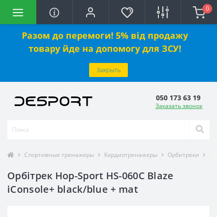
0
Разом до перемоги! 5% від продажу
товару йде на допомогу для ЗСУ!
Закрыть
050 173 63 19
Заказать звонок
Спортивные тренажеры
Кардиотренажеры
Орбитреки
Ор
Орбітрек Hop-Sport HS-060C Blaze
iConsole+ black/blue + mat