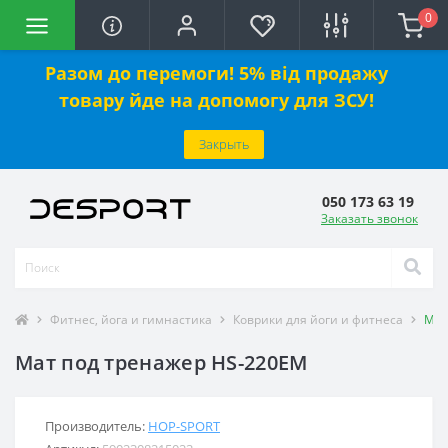
0
Разом до перемоги! 5% від продажу
товару йде на допомогу для ЗСУ!
Закрыть
050 173 63 19
Заказать звонок
Фитнес, йога и гимнастика
Коврики для йоги и фитнеса
Мат
Мат под тренажер HS-220EM
Производитель:
HOP-SPORT