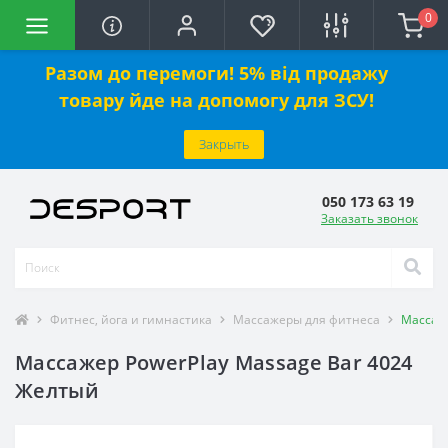
0
Разом до перемоги! 5% від продажу
товару йде на допомогу для ЗСУ!
Закрыть
050 173 63 19
Заказать звонок
Фитнес, йога и гимнастика
Массажеры для фитнеса
Массаже
Массажер PowerPlay Massage Bar 4024
Желтый