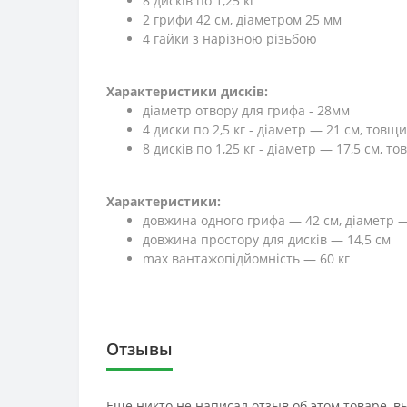
8 дисків по 1,25 кг
2 грифи 42 см, діаметром 25 мм
4 гайки з нарізною різьбою
Характеристики дисків:
діаметр отвору для грифа - 28мм
4 диски по 2,5 кг - діаметр — 21 см, тов
8 дисків по 1,25 кг - діаметр — 17,5 см, 
Характеристики:
довжина одного грифа — 42 см, діаметр 
довжина простору для дисків — 14,5 см
max вантажопідйомність — 60 кг
Отзывы
Еще никто не написал отзыв об этом товаре, 