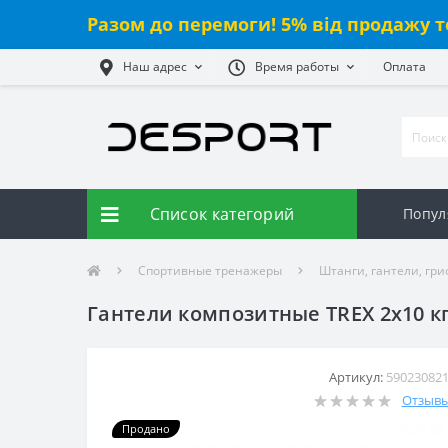
Разом до перемоги! 5% від продажу т
Наш адрес
Время работы
Оплата
Список категорий
Попул
Спортивные тренажеры
Штанги, гантели, гр
Гантели композитные TREX 2х10 к
Артикул:
59023082
Отзывы:
Продано