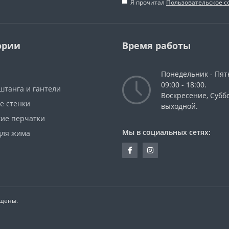
Я прочитал
Пользовательское 
ории
Время работы
Понедельник - Пят
09:00 - 18:00.
штанга и гантели
Воскресение, Суббо
е стенки
выходной.
кие перчатки
Мы в социальных сетях:
для жима
ищены.