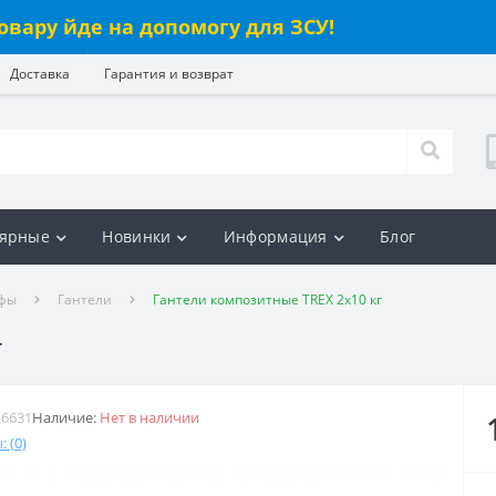
овару йде на допомогу для ЗСУ!
Доставка
Гарантия и возврат
ярные
Новинки
Информация
Блог
ифы
Гантели
Гантели композитные TREX 2х10 кг
г
16631
Наличие:
Нет в наличии
 (0)