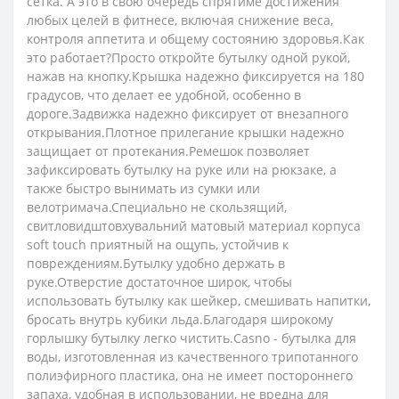
сетка. А это в свою очередь спрятиме достижения
любых целей в фитнесе, включая снижение веса,
контроля аппетита и общему состоянию здоровья.Как
это работает?Просто откройте бутылку одной рукой,
нажав на кнопку.Крышка надежно фиксируется на 180
градусов, что делает ее удобной, особенно в
дороге.Задвижка надежно фиксирует от внезапного
открывания.Плотное прилегание крышки надежно
защищает от протекания.Ремешок позволяет
зафиксировать бутылку на руке или на рюкзаке, а
также быстро вынимать из сумки или
велотримача.Специально не скользящий,
свитловидштовхувальний матовый материал корпуса
soft touch приятный на ощупь, устойчив к
повреждениям.Бутылку удобно держать в
руке.Отверстие достаточное широк, чтобы
использовать бутылку как шейкер, смешивать напитки,
бросать внутрь кубики льда.Благодаря широкому
горлышку бутылку легко чистить.Casno - бутылка для
воды, изготовленная из качественного трипотанного
полиэфирного пластика, она не имеет постороннего
запаха, удобная в использовании, не вредна для