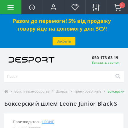
0
Разом до перемоги! 5% від продажу
товару йде на допомогу для ЗСУ!
Закрыть
050 173 63 19
Заказать звонок
Бокс и единоборства
Шлемы
Тренировочные
Боксерский 
Боксерский шлем Leone Junior Black S
Производитель:
LEONE