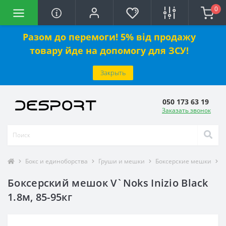
0
Разом до перемоги! 5% від продажу
товару йде на допомогу для ЗСУ!
Закрыть
050 173 63 19
Заказать звонок
Бокс и единоборства
Груши и мешки
Боксерские мешки
Б
Боксерский мешок V`Noks Inizio Black
1.8м, 85-95кг