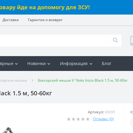
овару йде на допомогу для ЗСУ!
Доставка
Гарантия и возврат
ярные
Новинки
Информация
Блог
ксерские мешки
Боксерский мешок V`Noks Inizio Black 1.5 м, 50-60кг
ck 1.5 м, 50-60кг
Артикул:
60095
К
Отзывы: (0)