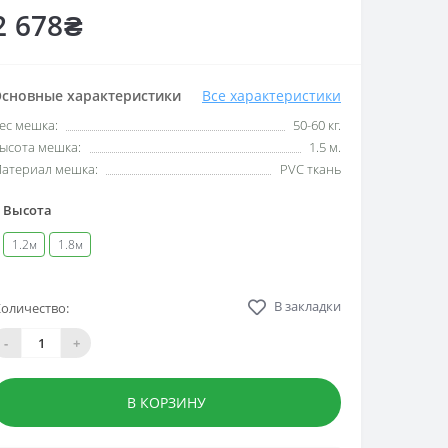
2 678₴
сновные характеристики
Все характеристики
ес мешка:
50-60 кг.
ысота мешка:
1.5 м.
атериал мешка:
PVC ткань
Высота
1.2м
1.8м
В закладки
оличество:
-
+
В КОРЗИНУ