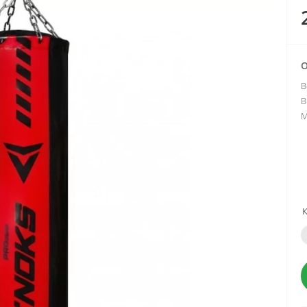
О
В
В
М
К