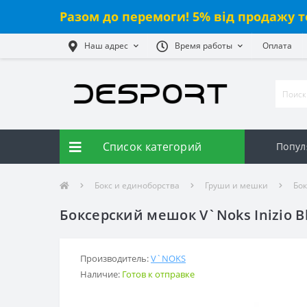
Разом до перемоги! 5% від продажу т
Наш адрес
Время работы
Оплата
Список категорий
Попул
Бокс и единоборства
Груши и мешки
Бо
Боксерский мешок V`Noks Inizio Bla
Производитель:
V`NOKS
Наличие:
Готов к отправке