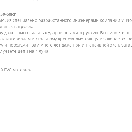
 50-60кг
ную, из специально разработанного инженерами компании V`No
ивных нагрузок.
 даже самых сильных ударов ногами и руками. Вы сможете отт
ым материалам и стальному крепежному кольцу, исключается в
у и прослужит Вам много лет даже при интенсивной эксплуата
олучаете цепи на 4 луча.
й PVC материал