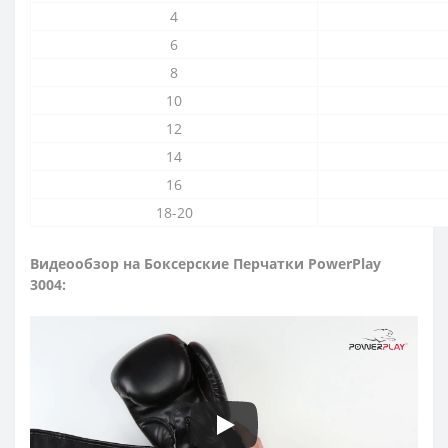
4
6
8
10
12
14
16
18-20
Видеообзор на Боксерские Перчатки PowerPlay
3004: