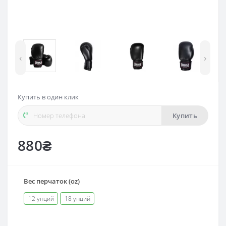
‹
›
Купить в один клик
Купить
880₴
Вес перчаток (oz)
12 унций
18 унций