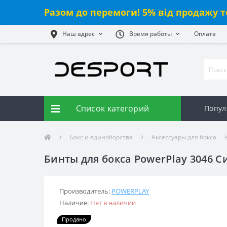
Разом до перемоги! 5% від продажу т
Наш адрес
Время работы
Оплата
Список категорий
Попул
Бокс и единоборства
Аксессуары для бокса
Бинты для бокса PowerPlay 3046 С
Производитель:
POWERPLAY
Наличие:
Нет в наличии
Продано