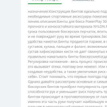
назначение:Конструкция бинтов идеально подхо
необходимые спортивные аксессуары помогают 
линию.описание:Бинты для бокса PowerPlay 30
прочного и износостойкого материала NYLON.
срока пользования боксерских перчаток, впит
и не повреждает руку во время тренировок.З
удобства намотки.Бинты продаются парами, в
суставов, кулака, пальцев и фаланг, возможн
сустав зафиксирован кисти не дает свихнутых 
правильно наматывать бинты боксерскиеКогда 
Регулировка натяжения - весь процесс происх
это вызывает отеки, поэтому они немеют. Или 
создавая неудобства, а также увеличивая рис
себя». Стоит понимать, что первые полгода-го
Однако давайте рассмотрим основные и самые
боксерских бинтов приобрел популярность сред
способности рук и уменьшает риск получить т
бинтом происходит в противоположную от пальц
именно эта часть руки получает наибольшую на
пальцев в неподходящий момент спарринга. Да