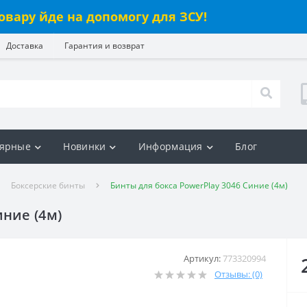
овару йде на допомогу для ЗСУ!
Доставка
Гарантия и возврат
ярные
Новинки
Информация
Блог
Боксерские бинты
Бинты для бокса PowerPlay 3046 Синие (4м)
иние (4м)
Артикул:
773320994
Отзывы: (0)