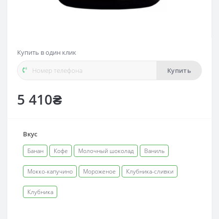
Купить в один клик
Купить
5 410₴
Вкус
Банан
Кофе
Молочный шоколад
Ваниль
Мокко-капучино
Мороженое
Клубника-сливки
Клубника