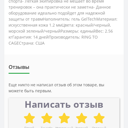
спорта- Легкая экипировка не мешает во время
тренировок – она практически не заметна- Данное
оборудование идеально подойдет для надежной
защиты от травмНаполнитель: гель GelTechМатериал:
искусственная кожа 1.2 ммЦвета: красный/черный,
морской зеленый/черныйРазмеры: единыйВес: 2.56
кгГарантия: 14 днейПроизводитель: RING TO
CAGEСтрана: США
Отзывы
Еще никто не написал отзыв об этом товаре, вы
можете быть первым.
Написать отзыв
Плохой
Так себе
Нормальный
Хороший
Отличный