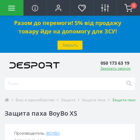
0
Разом до перемоги! 5% від продажу
товару йде на допомогу для ЗСУ!
Закрыть
050 173 63 19
Заказать звонок
Бокс и единоборства
Защита
Защита паха
Защита паха B
Защита паха BoyBo XS
Производитель:
BOYBO