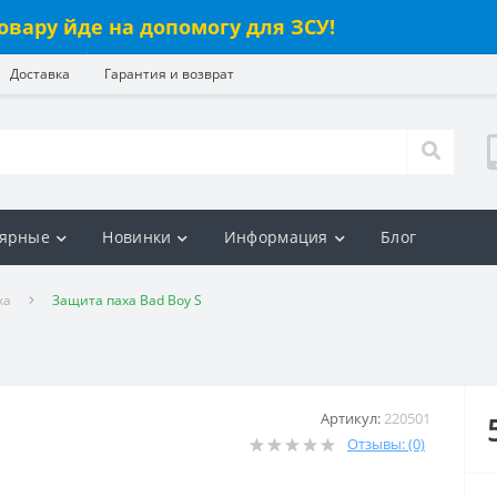
овару йде на допомогу для ЗСУ!
Доставка
Гарантия и возврат
ярные
Новинки
Информация
Блог
ха
Защита паха Bad Boy S
Артикул:
220501
Отзывы: (0)