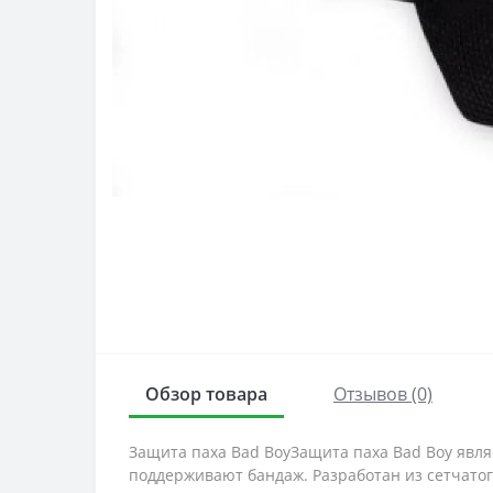
Обзор товара
Отзывов (0)
Защита паха Bad BoyЗащита паха Bad Boy яв
поддерживают бандаж. Разработан из сетчато