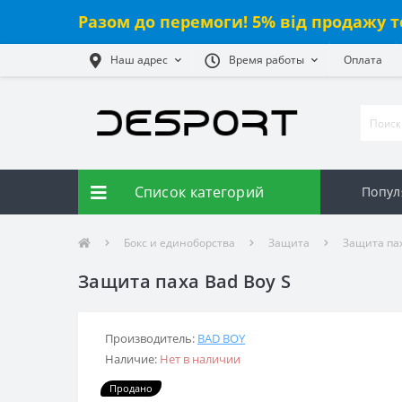
Разом до перемоги! 5% від продажу т
Наш адрес
Время работы
Оплата
Список категорий
Попул
Бокс и единоборства
Защита
Защита па
Защита паха Bad Boy S
Производитель:
BAD BOY
Наличие:
Нет в наличии
Продано