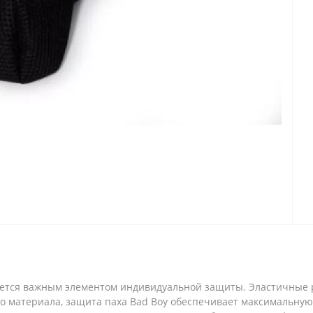
ляется важным элементом индивидуальной защиты. Эластичные
го материала, защита паха Bad Boy обеспечивает максимальную