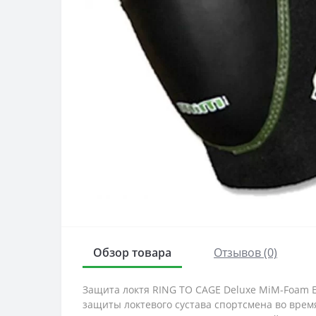
Обзор товара
Отзывов (0)
Защита локтя RING TO CAGE Deluxe MiM-Foam 
защиты локтевого сустава спортсмена во врем