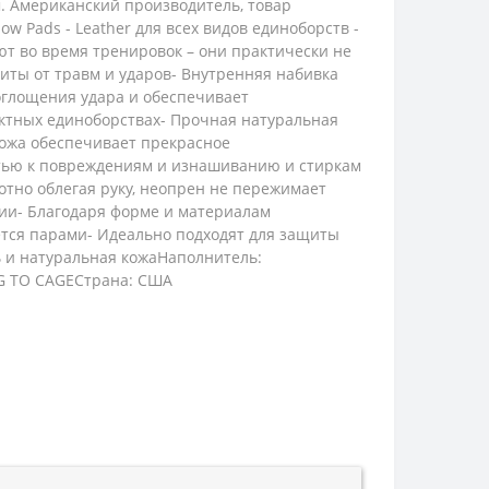
. Американский производитель, товар
 Pads - Leather для всех видов единоборств -
т во время тренировок – они практически не
иты от травм и ударов- Внутренняя набивка
оглощения удара и обеспечивает
ктных единоборствах- Прочная натуральная
кожа обеспечивает прекрасное
стью к повреждениям и изнашиванию и стиркам
лотно облегая руку, неопрен не пережимает
ции- Благодаря форме и материалам
ается парами- Идеально подходят для защиты
ь и натуральная кожаНаполнитель:
NG TO CAGEСтрана: США