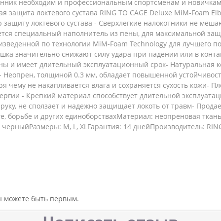
ленник необходим и профессиональным спортсменам и новичкам
 защита локтевого сустава RING TO CAGE Deluxe MiM-Foam Elbow
защиту локтевого сустава - Сверхлегкие налокотники не мешаю
ется специальный наполнитель из пены, для максимальной защ
оизведенной по технологии MiM-Foam Technology для лучшего п
шка значительно снижают силу удара при падении или в конта
ны и имеет длительный эксплуатационный срок- Натуральная 
т"- Неопрен, толщиной 0.3 мм, обладает повышенной устойчиво
ря чему не накапливается влага и сохраняется сухость кожи- П
ергии - Крепкий материал способствует длительной эксплуата
 руку, не сползает и надежно защищает локоть от травм- Прод
е, борьбе и других единоборствахМатериал: неопреновая ткан
 черныйРазмеры: M, L, XLГарантия: 14 днейПроизводитель: RI
вы можете быть первым.