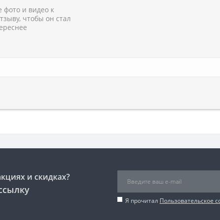
 фото и видео к
тзыву, чтобы он стал
ереснее
акциях и скидках?
ссылку
Я прочитал
Пользовательское 