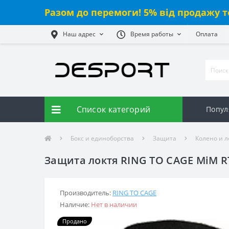
Разом до перемоги! 5% від продажу т
Наш адрес
Время работы
Оплата
Список категорий
Попул
Бокс и единоборства
Защита
Колено и л
Защита локтя RING TO CAGE MiM R
Производитель:
RING TO CAGE
Наличие:
Нет в наличии
Продано