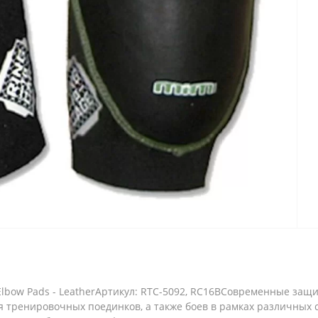
Elbow Pads - LeatherАртикул: RTC-5092, RC16BСовременные за
я тренировочных поединков, а также боев в рамках различных 