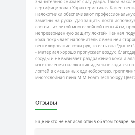
значительно снижает силу удара. Такой нако
сертифицирован.Характеристика:- Качественная
Налокотники обеспечивают профессиональную 
заметны на руках- Для защиты локтя использу
состоит из литой многослойной пены 4 см, пр
непревзойденную защиту локтей- Пенная поду
кожа покрывает наполнитель с внешней сторо
вентилирование кожи рук, то есть она "дыши
- Материал хорошо пропускает воздух, благода
сосуды и не вызывает раздражения кожи и алл
изготовления налокотник идеально садится на
локтей в смешанных единоборствах, грепплинг
многослойная пена MiM-Foam Technology Цвет:
Отзывы
Еще никто не написал отзыв об этом товаре, 