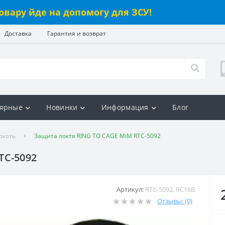
овару йде на допомогу для ЗСУ!
Доставка
Гарантия и возврат
ярные
Новинки
Информация
Блог
окоть
Защита локтя RING TO CAGE MiM RTC-5092
TC-5092
Артикул:
RTC-5092, RC16B
Отзывы: (0)