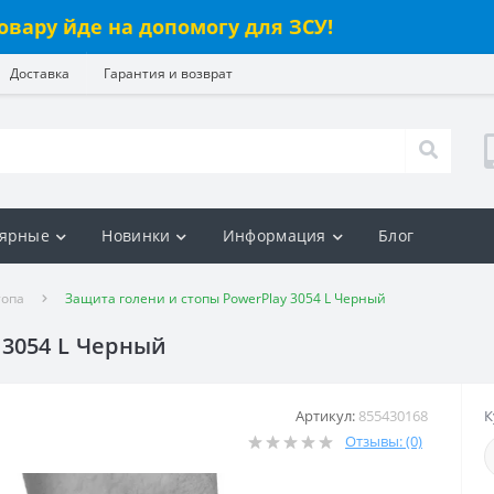
овару йде на допомогу для ЗСУ!
Доставка
Гарантия и возврат
ярные
Новинки
Информация
Блог
топа
Защита голени и стопы PowerPlay 3054 L Черный
 3054 L Черный
Артикул:
855430168
К
Отзывы: (0)