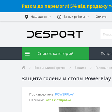
Разом до перемоги! 5% від продажу т
Наш адрес
Время работы
Оплата
Список категорий
Попул
Бокс и единоборства
Защита
Голень и с
Защита голени и стопы PowerPlay
Производитель:
POWERPLAY
Наличие:
Готов к отправке