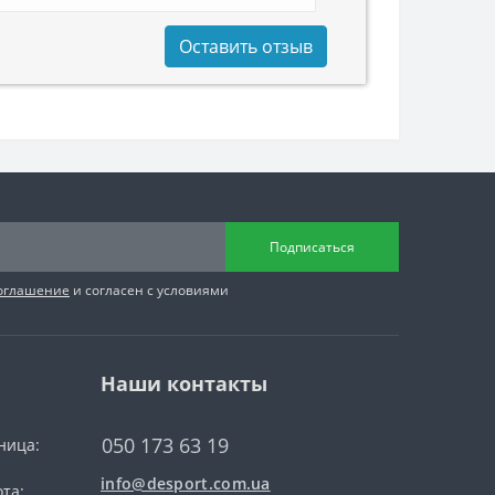
Оставить отзыв
Подписаться
соглашение
и согласен с условиями
Наши контакты
050 173 63 19
ница:
info@desport.com.ua
та: