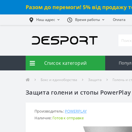
Разом до перемоги! 5% від продажу т
Наш адрес
Время работы
Оплата
Список категорий
Попул
Бокс и единоборства
Защита
Голень и с
Защита голени и стопы PowerPlay
Производитель:
POWERPLAY
Наличие:
Готов к отправке