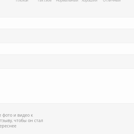
Плохой
Так себе
Нормальный
Хороший
Отличный
 фото и видео к
тзыву, чтобы он стал
ереснее