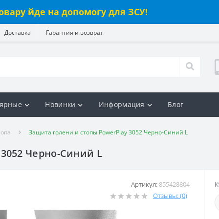
овару йде на допомогу для ЗСУ!
Доставка
Гарантия и возврат
ярные
Новинки
Информация
Блог
топа
Защита голени и стопы PowerPlay 3052 Черно-Синий L
 3052 Черно-Синий L
Артикул:
855428804
К
Отзывы: (0)