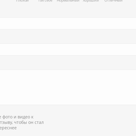
Плохой
Так себе
Нормальный
Хороший
Отличный
 фото и видео к
тзыву, чтобы он стал
ереснее