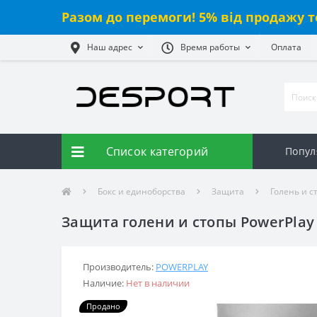
Разом до перемоги! 5% від продажу т
Наш адрес
Время работы
Оплата
Список категорий
Попул
Бокс и единоборства
Защита
Голень и с
Защита голени и стопы PowerPlay
Производитель:
POWERPLAY
Наличие:
Нет в наличии
Продано