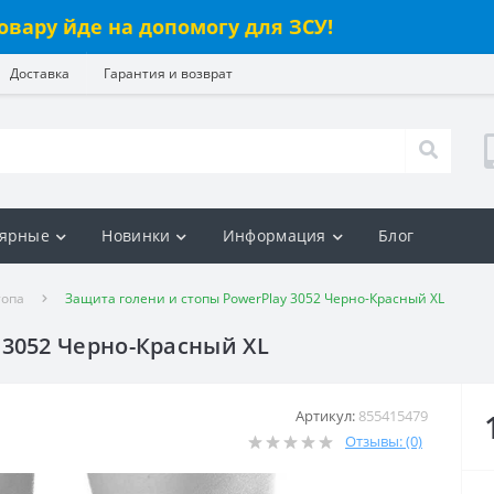
овару йде на допомогу для ЗСУ!
Доставка
Гарантия и возврат
ярные
Новинки
Информация
Блог
топа
Защита голени и стопы PowerPlay 3052 Черно-Красный XL
 3052 Черно-Красный XL
Артикул:
855415479
Отзывы: (0)