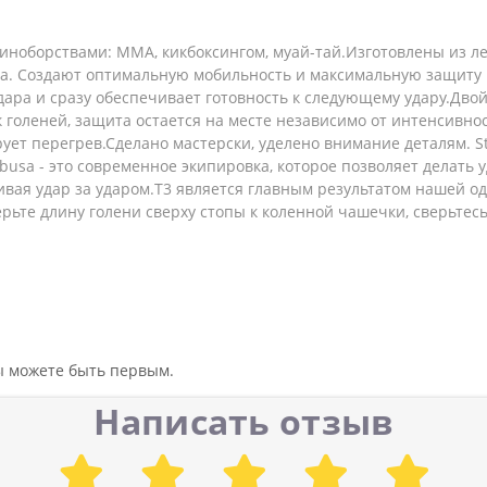
оборствами: MMA, кикбоксингом, муай-тай.Изготовлены из лег
а. Создают оптимальную мобильность и максимальную защиту 
дара и сразу обеспечивает готовность к следующему удару.Дв
голеней, защита остается на месте независимо от интенсивно
ет перегрев.Сделано мастерски, уделено внимание деталям. Str
busa - это современное экипировка, которое позволяет делать 
ивая удар за ударом.T3 является главным результатом нашей 
рьте длину голени сверху стопы к коленной чашечки, сверьтес
вы можете быть первым.
Написать отзыв