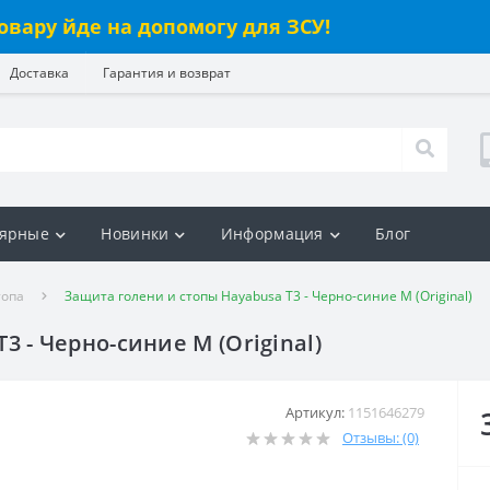
овару йде на допомогу для ЗСУ!
Доставка
Гарантия и возврат
ярные
Новинки
Информация
Блог
топа
Защита голени и стопы Hayabusa T3 - Черно-синие M (Original)
 - Черно-синие M (Original)
Артикул:
1151646279
Отзывы: (0)