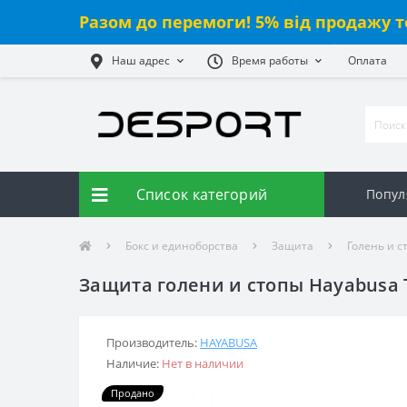
Разом до перемоги! 5% від продажу т
Наш адрес
Время работы
Оплата
Список категорий
Попул
Бокс и единоборства
Защита
Голень и с
Защита голени и стопы Hayabusa T3
Производитель:
HAYABUSA
Наличие:
Нет в наличии
Продано