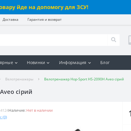
овару йде на допомогу для ЗСУ!
Доставка
Гарантия и возврат
ярные
Новинки
Информация
Блог
Велотренажеры
Велотренажер Hop-Sport HS-2090H Aveo сірий
Aveo сірий
24124
Наличие:
Нет в наличии
 (0)