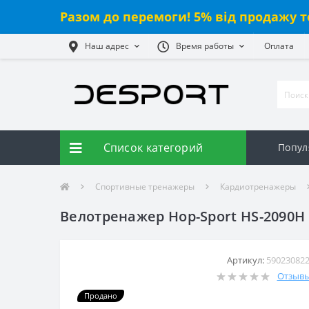
Разом до перемоги! 5% від продажу т
Наш адрес
Время работы
Оплата
Список категорий
Попул
Спортивные тренажеры
Кардиотренажеры
Велотренажер Hop-Sport HS-2090H 
Артикул:
59023082
Отзывы:
Продано