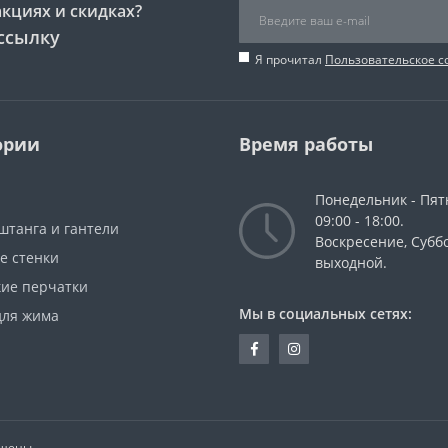
акциях и скидках?
ссылку
Я прочитал
Пользовательское 
ории
Время работы
Понедельник - Пят
09:00 - 18:00.
штанга и гантели
Воскресение, Суббо
е стенки
выходной.
кие перчатки
Мы в социальных сетях:
для жима
ищены.