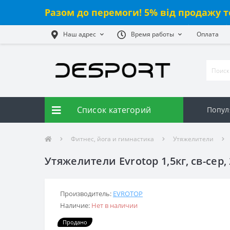
Разом до перемоги! 5% від продажу т
Наш адрес
Время работы
Оплата
Список категорий
Попул
Фитнес, йога и гимнастика
Утяжелители
Утяжелители Evrotop 1,5кг, св-сер,
Производитель:
EVROTOP
Наличие:
Нет в наличии
Продано