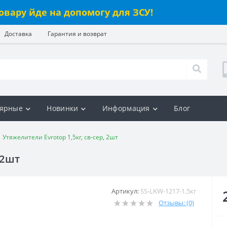
овару йде на допомогу для ЗСУ!
Доставка
Гарантия и возврат
ярные
Новинки
Информация
Блог
Утяжелители Evrotop 1,5кг, св-сер, 2шт
 2шт
Артикул:
SS-LKW-1217-1,5кг
Отзывы: (0)