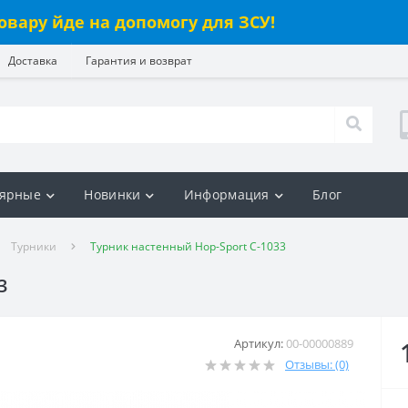
овару йде на допомогу для ЗСУ!
Доставка
Гарантия и возврат
ярные
Новинки
Информация
Блог
Турники
Турник настенный Hop-Sport С-1033
3
Артикул:
00-00000889
Отзывы: (0)