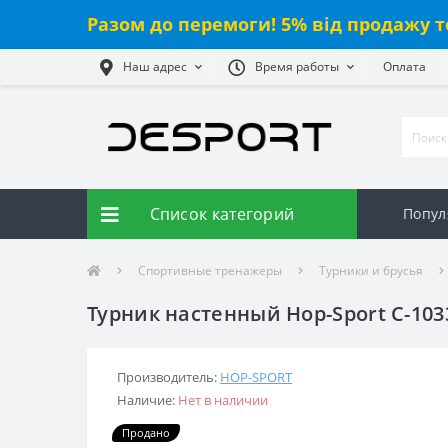
Разом до перемоги! 5% від продажу т
Наш адрес
Время работы
Оплата
Список категорий
Попул
Спортивные тренажеры
Турники и брусья
Турник настенный Hop-Sport С-103
Производитель:
HOP-SPORT
Наличие:
Нет в наличии
Продано